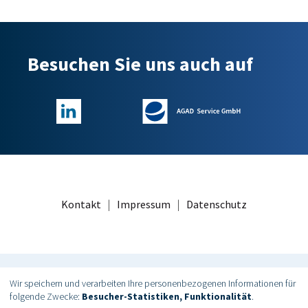
Besuchen Sie uns auch auf
Kontakt
|
Impressum
|
Datenschutz
Wir speichern und verarbeiten Ihre personenbezogenen Informationen für
© AGAD – Arbeitgeberverband Großhandel, Außenhandel,
folgende Zwecke:
Besucher-Statistiken, Funktionalität
.