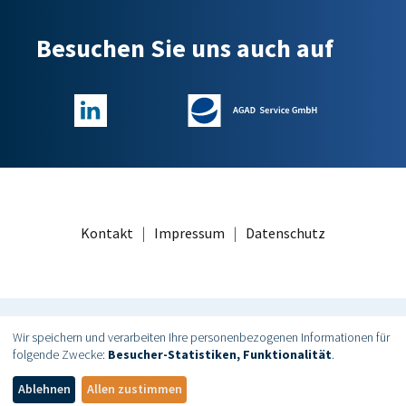
Besuchen Sie uns auch auf
Kontakt
|
Impressum
|
Datenschutz
Wir speichern und verarbeiten Ihre personenbezogenen Informationen für
© AGAD – Arbeitgeberverband Großhandel, Außenhandel,
folgende Zwecke:
Besucher-Statistiken, Funktionalität
.
Dienstleistungen e.V.
Ablehnen
Allen zustimmen